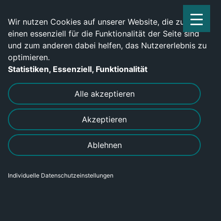
Service Center: 0209-702790
Wir nutzen Cookies auf unserer Website, die zum
einen essenziell für die Funktionalität der Seite sind
und zum anderen dabei helfen, das Nutzererlebnis zu
optimieren.
Statistiken, Essenziell, Funktionalität
Alle akzeptieren
Akzeptieren
Ablehnen
MACH DEIN
TEAM STÄRKER
Individuelle Datenschutzeinstellungen
WIR MACHEN DEINE
ZUKUNFT SICHERER