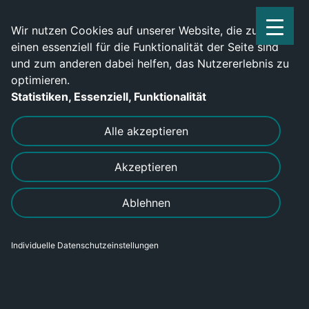
Service Center: 0209-702790
Wir nutzen Cookies auf unserer Website, die zum
einen essenziell für die Funktionalität der Seite sind
und zum anderen dabei helfen, das Nutzererlebnis zu
optimieren.
Statistiken, Essenziell, Funktionalität
DRUCKEN
SENDEN
Alle akzeptieren
Akzeptieren
Anlagenmechaniker (m/w/d) für
Ablehnen
Apparatetechnik
Individuelle Datenschutzeinstellungen
Bereich
Gewerblich