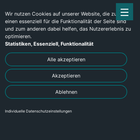
Service Center: 0209-702790
Wir nutzen Cookies auf unserer Website, die zum
einen essenziell für die Funktionalität der Seite sind
und zum anderen dabei helfen, das Nutzererlebnis zu
optimieren.
Statistiken, Essenziell, Funktionalität
DRUCKEN
SENDEN
Alle akzeptieren
Akzeptieren
Bewirb dich jetzt als
Ablehnen
Zerspanungsmechaniker (m/w/d)
Individuelle Datenschutzeinstellungen
Bereich
Gewerblich