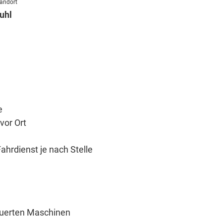
andort
uhl
e
vor Ort
hrdienst je nach Stelle
euerten Maschinen