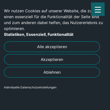
Service Center: 0209-702790
Wir nutzen Cookies auf unserer Website, die zum
einen essenziell für die Funktionalität der Seite sind
und zum anderen dabei helfen, das Nutzererlebnis zu
optimieren.
Statistiken, Essenziell, Funktionalität
DRUCKEN
SENDEN
Alle akzeptieren
Akzeptieren
Elektriker (m/w/d) im industriellen
Ablehnen
Umfeld in Eisfeld gesucht
Individuelle Datenschutzeinstellungen
Bereich
Gewerblich