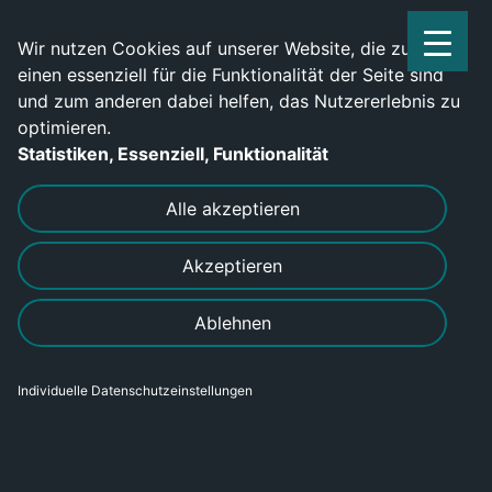
Service Center: 0209-702790
Wir nutzen Cookies auf unserer Website, die zum
einen essenziell für die Funktionalität der Seite sind
und zum anderen dabei helfen, das Nutzererlebnis zu
optimieren.
Statistiken, Essenziell, Funktionalität
DRUCKEN
SENDEN
Alle akzeptieren
Akzeptieren
Elektroanlagenmonteur (m/w/d) in
Ablehnen
Hildburghausen gesucht
Individuelle Datenschutzeinstellungen
Bereich
Gewerblich