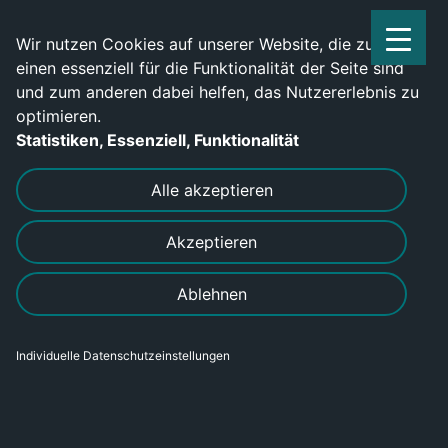
Service Center: 0209-702790
Wir nutzen Cookies auf unserer Website, die zum
einen essenziell für die Funktionalität der Seite sind
und zum anderen dabei helfen, das Nutzererlebnis zu
optimieren.
Statistiken, Essenziell, Funktionalität
DRUCKEN
SENDEN
Alle akzeptieren
Akzeptieren
Hochregalstaplerfahrer (m/w/d)
Ablehnen
gesucht !
Individuelle Datenschutzeinstellungen
Bereich
Gewerblich