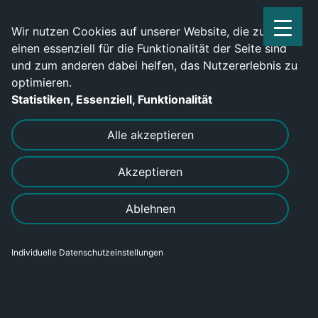
Service Center: 0209-702790
Wir nutzen Cookies auf unserer Website, die zum
einen essenziell für die Funktionalität der Seite sind
und zum anderen dabei helfen, das Nutzererlebnis zu
optimieren.
Statistiken, Essenziell, Funktionalität
DRUCKEN
SENDEN
Alle akzeptieren
Akzeptieren
Industriemechaniker (m/w/d) in
Ablehnen
Leipzig
Individuelle Datenschutzeinstellungen
Bereich
Gewerblich