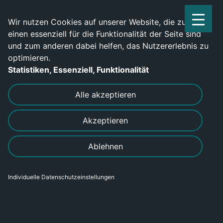
Service Center: 0209-702790
Wir nutzen Cookies auf unserer Website, die zum
einen essenziell für die Funktionalität der Seite sind
und zum anderen dabei helfen, das Nutzererlebnis zu
optimieren.
Statistiken, Essenziell, Funktionalität
DRUCKEN
SENDEN
Alle akzeptieren
Akzeptieren
Instandhaltungsmechaniker
Ablehnen
(m/w/d) in Coburg
Individuelle Datenschutzeinstellungen
Bereich
Gewerblich