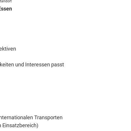
tandort
Essen
ektiven
keiten und Interessen passt
nternationalen Transporten
h Einsatzbereich)