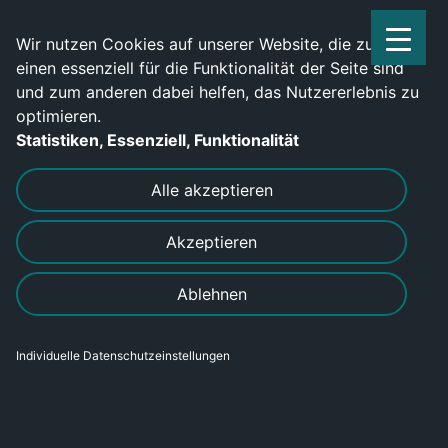
Service Center: 0209-702790
Wir nutzen Cookies auf unserer Website, die zum
einen essenziell für die Funktionalität der Seite sind
und zum anderen dabei helfen, das Nutzererlebnis zu
optimieren.
Statistiken, Essenziell, Funktionalität
DRUCKEN
SENDEN
Alle akzeptieren
Akzeptieren
Lagermitarbeiter (m/w/d) in
Ablehnen
Weilerswist gesucht
Individuelle Datenschutzeinstellungen
Bereich
Gewerblich