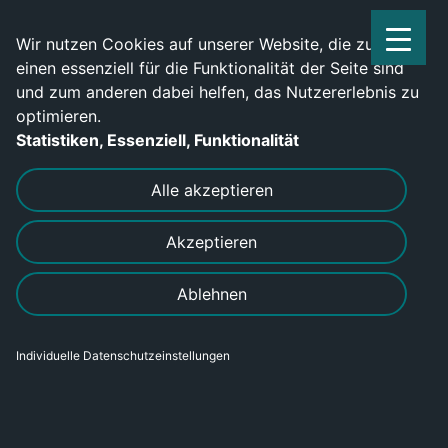
Service Center: 0209-702790
Wir nutzen Cookies auf unserer Website, die zum
einen essenziell für die Funktionalität der Seite sind
und zum anderen dabei helfen, das Nutzererlebnis zu
optimieren.
Statistiken, Essenziell, Funktionalität
DRUCKEN
SENDEN
Alle akzeptieren
Akzeptieren
MIG-Schweißer (m/w/d) gesucht –
Ablehnen
Jetzt bewerben
Individuelle Datenschutzeinstellungen
Bereich
Gewerblich