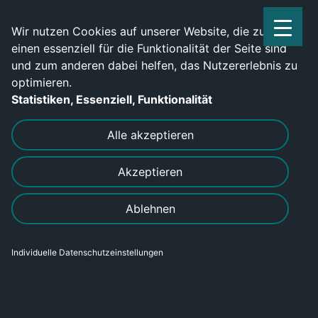
Service Center: 0209-702790
Wir nutzen Cookies auf unserer Website, die zum
einen essenziell für die Funktionalität der Seite sind
und zum anderen dabei helfen, das Nutzererlebnis zu
optimieren.
Statistiken, Essenziell, Funktionalität
DRUCKEN
SENDEN
Alle akzeptieren
Akzeptieren
MIG-Schweißer (m/w/d) gesucht –
Ablehnen
Jetzt bewerben
Individuelle Datenschutzeinstellungen
Bereich
Gewerblich