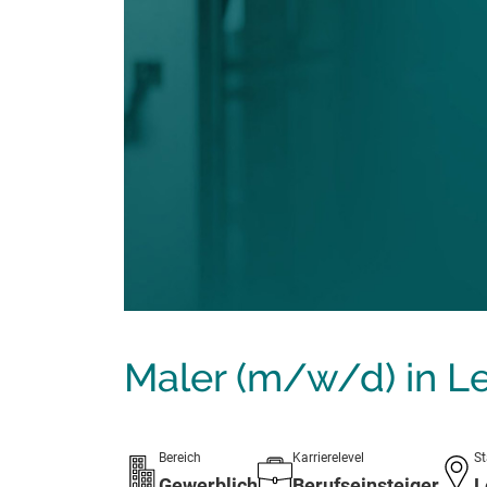
Maler (m/w/d) in Le
Bereich
Karrierelevel
St
Gewerblich
Berufseinsteiger
L