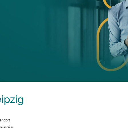
ipzig
andort
eipzig