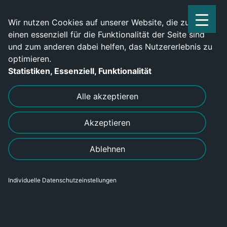
Service Center: 0209-702790
Wir nutzen Cookies auf unserer Website, die zum
einen essenziell für die Funktionalität der Seite sind
und zum anderen dabei helfen, das Nutzererlebnis zu
optimieren.
Statistiken, Essenziell, Funktionalität
DRUCKEN
SENDEN
Alle akzeptieren
Akzeptieren
Mechatroniker (m/w/d) für
Ablehnen
Kältetechnik - jetzt bewerben
Individuelle Datenschutzeinstellungen
Bereich
Gewerblich