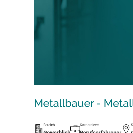
Metallbauer - Meta
Bereich
Karrierelevel
S
Gewerblich
Berufserfahrener