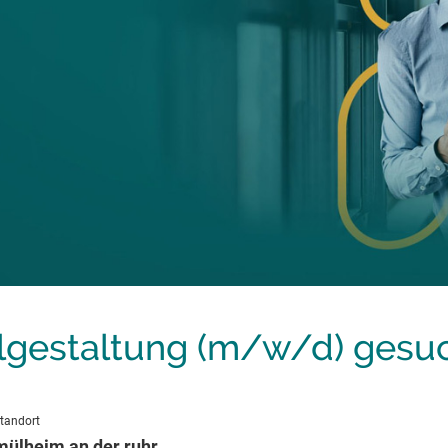
llgestaltung (m/w/d) gesuc
tandort
mülheim an der ruhr