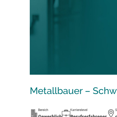
Metallbauer – Schw
Bereich
Karrierelevel
S
Gewerblich
Berufserfahrener