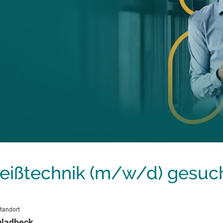
eißtechnik (m/w/d) gesuch
tandort
gladbeck