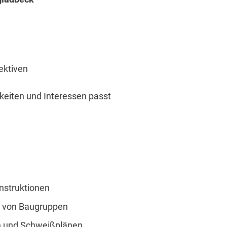
ektiven
keiten und Interessen passt
nstruktionen
g von Baugruppen
n und Schweißplänen