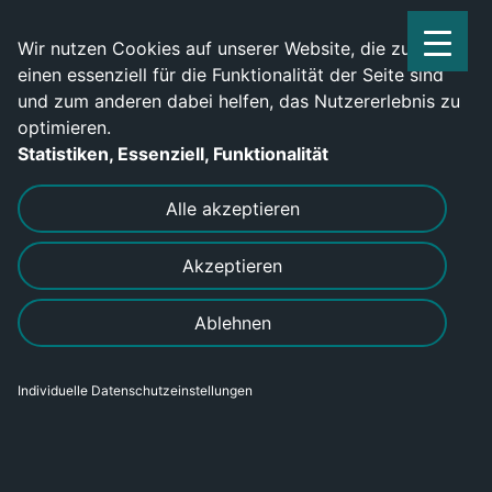
Service Center: 0209-702790
Wir nutzen Cookies auf unserer Website, die zum
einen essenziell für die Funktionalität der Seite sind
und zum anderen dabei helfen, das Nutzererlebnis zu
optimieren.
Statistiken, Essenziell, Funktionalität
DRUCKEN
SENDEN
Alle akzeptieren
Akzeptieren
Mitarbeiter (m/w/d)
Ablehnen
Oberflächenbearbeitung in
Meiningen gesucht
Individuelle Datenschutzeinstellungen
Bereich