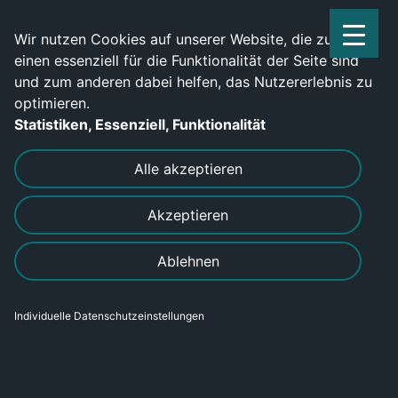
Service Center: 0209-702790
Wir nutzen Cookies auf unserer Website, die zum
einen essenziell für die Funktionalität der Seite sind
und zum anderen dabei helfen, das Nutzererlebnis zu
optimieren.
Statistiken, Essenziell, Funktionalität
DRUCKEN
SENDEN
Alle akzeptieren
Akzeptieren
Produktionshelfer (m/w/d) im
Ablehnen
Lebensmittelbereich
Individuelle Datenschutzeinstellungen
Bereich
Gewerblich