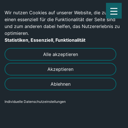
Service Center: 0209-702790
Wir nutzen Cookies auf unserer Website, die zum
einen essenziell für die Funktionalität der Seite sind
und zum anderen dabei helfen, das Nutzererlebnis zu
optimieren.
Statistiken, Essenziell, Funktionalität
DRUCKEN
SENDEN
Alle akzeptieren
Akzeptieren
Produktionsmitarbeiter (m/w/d) in
Ablehnen
Hildburghausen
Individuelle Datenschutzeinstellungen
Bereich
Gewerblich