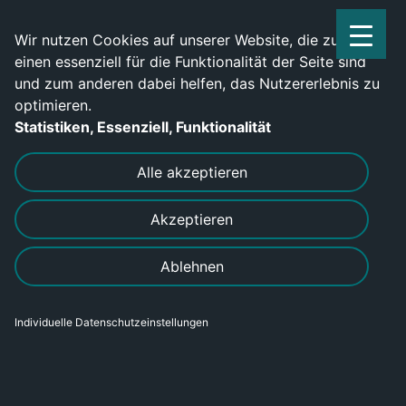
Service Center: 0209-702790
Wir nutzen Cookies auf unserer Website, die zum
einen essenziell für die Funktionalität der Seite sind
und zum anderen dabei helfen, das Nutzererlebnis zu
optimieren.
Statistiken, Essenziell, Funktionalität
DRUCKEN
SENDEN
Alle akzeptieren
Akzeptieren
Projektassistenz (m/w/d) gesucht
Ablehnen
Individuelle Datenschutzeinstellungen
Bereich
Kaufmännisch
Karrierelevel