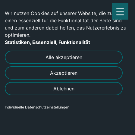
Service Center: 0209-702790
Wir nutzen Cookies auf unserer Website, die zum
einen essenziell für die Funktionalität der Seite sind
und zum anderen dabei helfen, das Nutzererlebnis zu
optimieren.
Statistiken, Essenziell, Funktionalität
DRUCKEN
SENDEN
Alle akzeptieren
Akzeptieren
Schubmaststaplerfahrer (m/w/d)
Ablehnen
in Forchheim gesucht
Individuelle Datenschutzeinstellungen
Bereich
Gewerblich