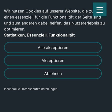
Service Center: 0209-702790
Wir nutzen Cookies auf unserer Website, die zum
einen essenziell für die Funktionalität der Seite sind
und zum anderen dabei helfen, das Nutzererlebnis zu
optimieren.
Statistiken, Essenziell, Funktionalität
DRUCKEN
SENDEN
Alle akzeptieren
Akzeptieren
Werde jetzt Industriemechaniker
Ablehnen
(m/w/d)
Individuelle Datenschutzeinstellungen
Bereich
Gewerblich