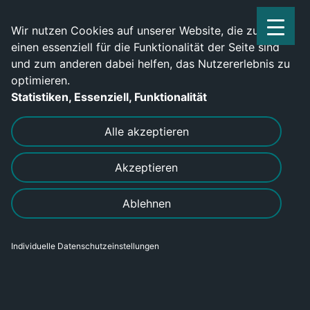
Service Center: 0209-702790
Wir nutzen Cookies auf unserer Website, die zum
einen essenziell für die Funktionalität der Seite sind
und zum anderen dabei helfen, das Nutzererlebnis zu
optimieren.
Statistiken, Essenziell, Funktionalität
DRUCKEN
SENDEN
Alle akzeptieren
Akzeptieren
Werde jetzt Maschinenbediener
Ablehnen
(m/w/d) für Kunststoffproduktion
Individuelle Datenschutzeinstellungen
Bereich
Gewerblich