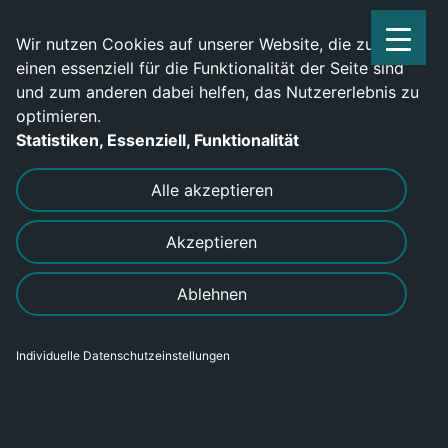
Service Center: 0209-702790
Wir nutzen Cookies auf unserer Website, die zum
einen essenziell für die Funktionalität der Seite sind
und zum anderen dabei helfen, das Nutzererlebnis zu
optimieren.
Statistiken, Essenziell, Funktionalität
DRUCKEN
SENDEN
Alle akzeptieren
Akzeptieren
Werde jetzt
Ablehnen
Zerspanungsmechaniker (m/w/d)-
für Frästechnik
Individuelle Datenschutzeinstellungen
Bereich