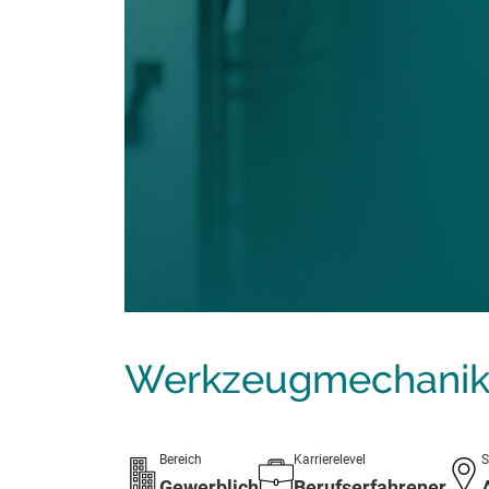
Werkzeugmechanike
Bereich
Karrierelevel
S
Gewerblich
Berufserfahrener