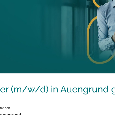
r (m/w/d) in Auengrund 
tandort
Auengrund