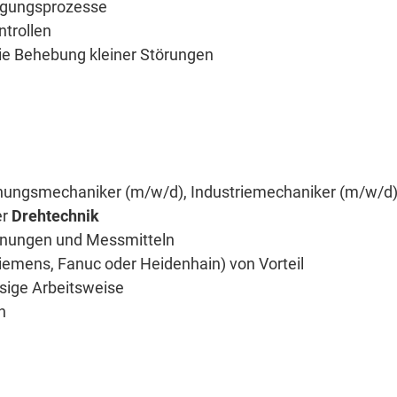
igungsprozesse
trollen
ie Behebung kleiner Störungen
ungsmechaniker (m/w/d), Industriemechaniker (m/w/d) o
er
Drehtechnik
hnungen und Messmitteln
iemens, Fanuc oder Heidenhain) von Vorteil
ssige Arbeitsweise
n