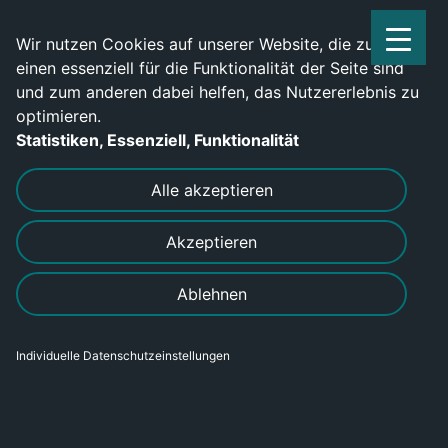
Service Center: 0209-702790
Wir nutzen Cookies auf unserer Website, die zum
einen essenziell für die Funktionalität der Seite sind
und zum anderen dabei helfen, das Nutzererlebnis zu
optimieren.
Statistiken, Essenziell, Funktionalität
DRUCKEN
SENDEN
Alle akzeptieren
Akzeptieren
Zerspanungsmechaniker (m/w/d)
Ablehnen
in Schleusingen
Individuelle Datenschutzeinstellungen
Bereich
Gewerblich